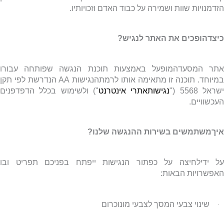
זדמנויות שוות ושמירה על כבוד האדם וזכויותיו.
יצדהופכים את האתר לנגיש?
תר המסעדהמופעל באמצעות תוכנת הנגשה שפותחה עבורו
מיוחד. תוכנה זו מתאימה אותו לרמתהנגישות
AA
הנדרשת לפי תקן
ראל 5568 ("
נגישותאתרי אינטרנט
") ולשימוש בכלל הדפדפנים
עכשוויים.
יךמשתמשים בשירות ההנגשה שלנו?
ל ידילחיצה על כפתור הנגישות ייפתח בפניכם תפריט ובו
אפשרויות הבאות:
שינוי צבעי המסך לצבעי מונוכרום
·