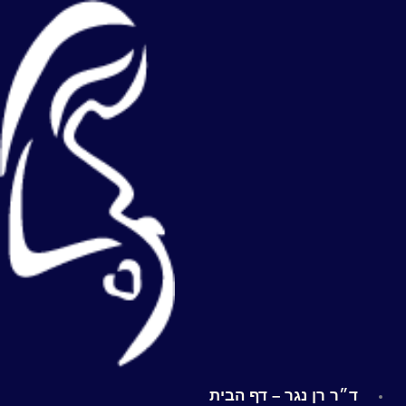
לוג
תוכן
ד״ר רן נגר – דף הבית