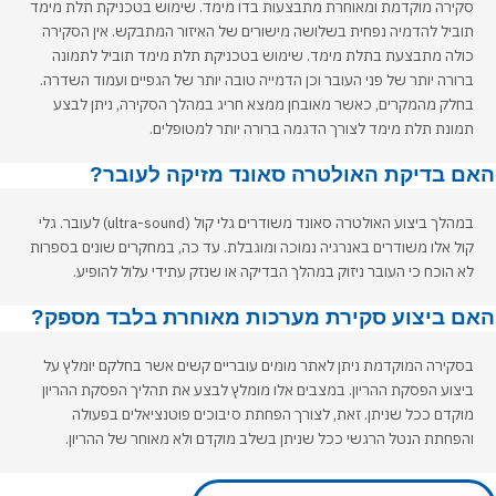
סקירה מוקדמת ומאוחרת מתבצעות בדו מימד. שימוש בטכניקת תלת מימד
תוביל להדמיה נפחית בשלושה מישורים של האיזור המתבקש. אין הסקירה
כולה מתבצעת בתלת מימד. שימוש בטכניקת תלת מימד תוביל לתמונה
ברורה יותר של פני העובר וכן הדמייה טובה יותר של הגפיים ועמוד השדרה.
בחלק מהמקרים, כאשר מאובחן ממצא חריג במהלך הסקירה, ניתן לבצע
תמונת תלת מימד לצורך הדגמה ברורה יותר למטופלים.
אם בדיקת האולטרה סאונד מזיקה לעובר?
במהלך ביצוע האולטרה סאונד משודרים גלי קול (ultra-sound) לעובר. גלי
קול אלו משודרים באנרגיה נמוכה ומוגבלת. עד כה, במחקרים שונים בספרות
לא הוכח כי העובר ניזוק במהלך הבדיקה או שנזק עתידי עלול להופיע.
אם ביצוע סקירת מערכות מאוחרת בלבד מספק?
בסקירה המוקדמת ניתן לאתר מומים עובריים קשים אשר בחלקם יומלץ על
ביצוע הפסקת ההריון. במצבים אלו מומלץ לבצע את תהליך הפסקת ההריון
מוקדם ככל שניתן. זאת, לצורך הפחתת סיבוכים פוטנציאלים בפעולה
והפחתת הנטל הרגשי ככל שניתן בשלב מוקדם ולא מאוחר של ההריון.