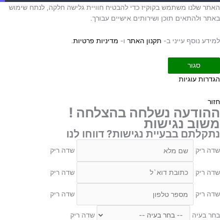
אתר שלנו משתמש בקוקיז כדי להבטיח חוויית גלישה חלקה, לנתח שימוש
אתר ולהתאים תוכן ושירותים אישיים עבורך.
מידע נוסף עייני ב-
תקנון האתר
ו-
מדיניות פרטיות
.
סגור
גדרות עוגיות
זור
הודעה נשלחה בהצלחה !
שוב נגישות
תקלתם בבעיית נגישות? דווחו לנו
דה ריק
שדה ריק
דה ריק
שדה ריק
דה ריק
שדה ריק
חר בעיה
שדה ריק