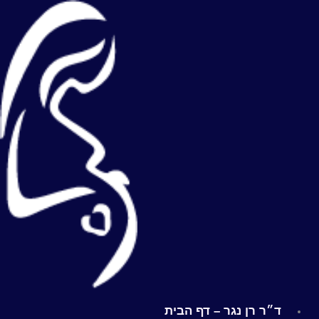
ילוג
תוכן
ד״ר רן נגר – דף הבית